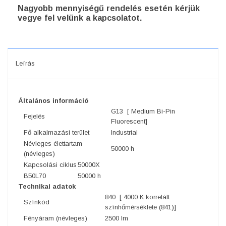
Nagyobb mennyiségű rendelés esetén kérjük
vegye fel velünk a kapcsolatot.
Leírás
Általános információ
G13 [ Medium Bi-Pin
Fejelés
Fluorescent]
Fő alkalmazási terület
Industrial
Névleges élettartam
50000 h
(névleges)
Kapcsolási ciklus
50000X
B50L70
50000 h
Technikai adatok
840 [ 4000 K korrelált
Színkód
színhőmérséklete (841)]
Fényáram (névleges)
2500 lm