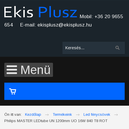
Mobil: +36 20 9655
654 E-mail: ekisplusz@ekisplusz.hu
Menü
A kosár üres
Ön itt van:
Kezdőlap
Termékeink
Led fénycsövek
Philips MASTER LEDtube UN 1200mm UO 16W 840 T8 ROT