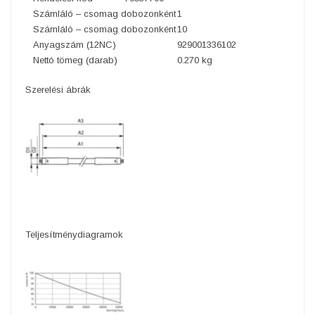
Számláló – csomag dobozonként
1
Számláló – csomag dobozonként
10
Anyagszám (12NC)
929001336102
Nettó tömeg (darab)
0.270 kg
Szerelési ábrák
Teljesítménydiagramok