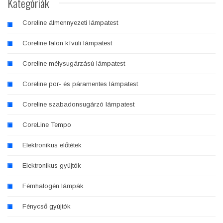
Kategóriák
Coreline álmennyezeti lámpatest
Coreline falon kívüli lámpatest
Coreline mélysugárzású lámpatest
Coreline por- és páramentes lámpatest
Coreline szabadonsugárzó lámpatest
CoreLine Tempo
Elektronikus előtétek
Elektronikus gyújtók
Fémhalogén lámpák
Fénycső gyújtók