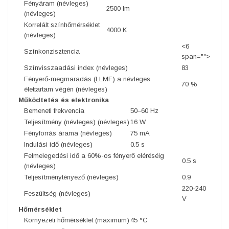
Fényáram (névleges)
2500 lm
(névleges)
Korrelált színhőmérséklet
4000 K
(névleges)
<6
Színkonzisztencia
span="">
Színvisszaadási index (névleges)
83
Fényerő-megmaradás (LLMF) a névleges
70 %
élettartam végén (névleges)
Működtetés és elektronika
Bemeneti frekvencia
50–60 Hz
Teljesítmény (névleges) (névleges)
16 W
Fényforrás árama (névleges)
75 mA
Indulási idő (névleges)
0.5 s
Felmelegedési idő a 60%-os fényerő eléréséig
0.5 s
(névleges)
Teljesítménytényező (névleges)
0.9
220-240
Feszültség (névleges)
V
Hőmérséklet
Környezeti hőmérséklet (maximum)
45 °C