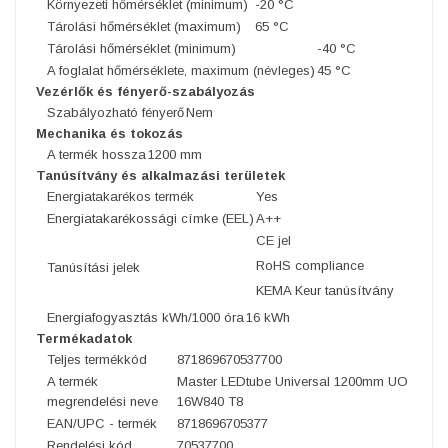
Környezeti hőmérséklet (minimum)
-20 °C
Tárolási hőmérséklet (maximum)
65 °C
Tárolási hőmérséklet (minimum)
-40 °C
A foglalat hőmérséklete, maximum (névleges)
45 °C
Vezérlők és fényerő-szabályozás
Szabályozható fényerő
Nem
Mechanika és tokozás
A termék hossza
1200 mm
Tanúsítvány és alkalmazási területek
Energiatakarékos termék
Yes
Energiatakarékossági címke (EEL)
A++
CE jel
RoHS compliance
Tanúsítási jelek
KEMA Keur tanúsítvány
Energiafogyasztás kWh/1000 óra
16 kWh
Termékadatok
Teljes termékkód
871869670537700
A termék
Master LEDtube Universal 1200mm UO
megrendelési neve
16W840 T8
EAN/UPC - termék
8718696705377
Rendelési kód
70537700