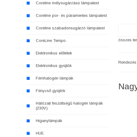
Coreline mélysugárzású lámpatest
Coreline por- és páramentes lámpatest
Coreline szabadonsugárzó lámpatest
összes ter
CoreLine Tempo
Elektronikus előtétek
Rendezés
Elektronikus gyújtók
Fémhalogén lámpák
Nagy
Fénycső gyújtók
Hálózati feszültségű halogén lámpák
(230V)
Higanylámpák
HUE