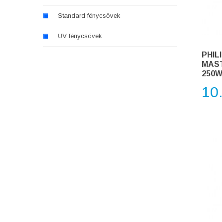
Standard fénycsövek
UV fénycsövek
PHIL
MAST
250W
10