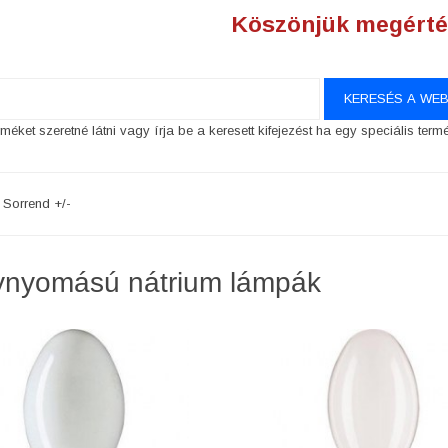
Köszönjük megérté
méket szeretné látni vagy írja be a keresett kifejezést ha egy speciális term
Sorrend +/-
nyomású nátrium lámpák