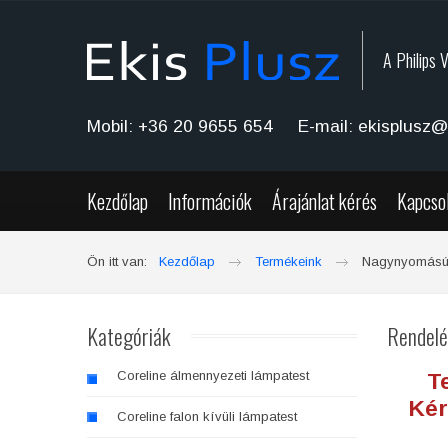
A Philips 
Mobil: +36 20 9655 654 E-mail: ekisplusz@
Kezdőlap
Információk
Árajánlat kérés
Kapcso
Ön itt van:
Kezdőlap
Termékeink
Nagynyomású 
Kategóriák
Rendelé
Coreline álmennyezeti lámpatest
T
Kér
Coreline falon kívüli lámpatest