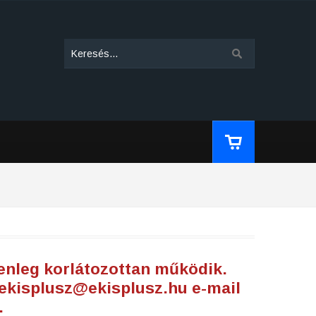
enleg korlátozottan működik.
ekisplusz@ekisplusz.hu
e-mail
.