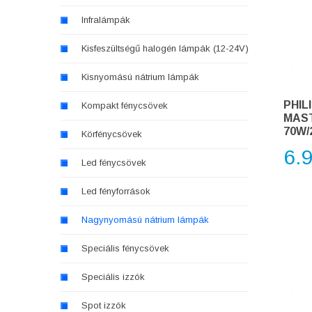
Infralámpák
Kisfeszültségű halogén lámpák (12-24V)
Kisnyomású nátrium lámpák
PHIL
Kompakt fénycsövek
MAST
70W/2
Körfénycsövek
6.
Led fénycsövek
Led fényforrások
Nagynyomású nátrium lámpák
Speciális fénycsövek
Speciális izzók
Spot izzók