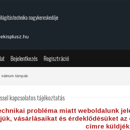
Világítástechnika nagykereskedője
ekisplusz.hu
lat
Bejelentkezés
Regisztráció
nátrium lámpák
ssel
kapcsolatos tájékoztatás
echnikai probléma miatt weboldalunk jel
jük, vásárlásaikat és érdeklődésüket az
címre küldjék