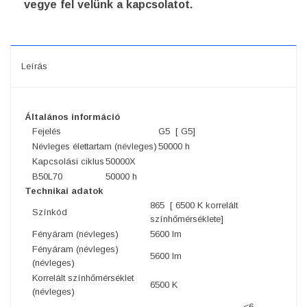
vegye fel velünk a kapcsolatot.
Leírás
Általános információ
Fejelés
G5 [ G5]
Névleges élettartam (névleges)
50000 h
Kapcsolási ciklus
50000X
B50L70
50000 h
Technikai adatok
865 [ 6500 K korrelált
Színkód
színhőmérséklete]
Fényáram (névleges)
5600 lm
Fényáram (névleges)
5600 lm
(névleges)
Korrelált színhőmérséklet
6500 K
(névleges)
<6