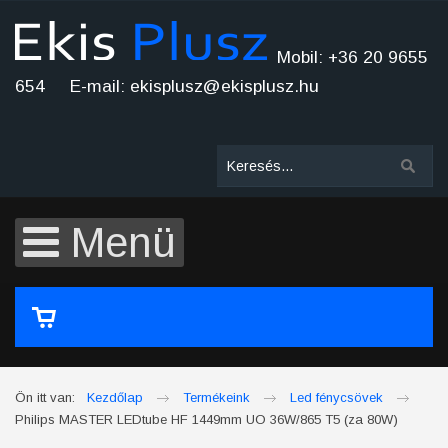
Mobil: +36 20 9655
654 E-mail: ekisplusz@ekisplusz.hu
Menü
A kosár üres
Ön itt van:
Kezdőlap
Termékeink
Led fénycsövek
Philips MASTER LEDtube HF 1449mm UO 36W/865 T5 (za 80W)