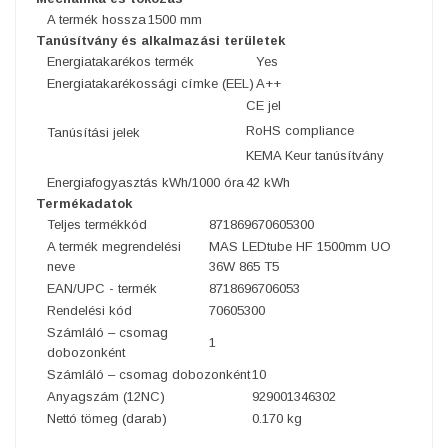
A termék hossza
1500 mm
Tanúsítvány és alkalmazási területek
Energiatakarékos termék
Yes
Energiatakarékossági címke (EEL)
A++
CE jel
RoHS compliance
Tanúsítási jelek
KEMA Keur tanúsítvány
Energiafogyasztás kWh/1000 óra
42 kWh
Termékadatok
Teljes termékkód
871869670605300
A termék megrendelési
MAS LEDtube HF 1500mm UO
neve
36W 865 T5
EAN/UPC - termék
8718696706053
Rendelési kód
70605300
Számláló – csomag
1
dobozonként
Számláló – csomag dobozonként
10
Anyagszám (12NC)
929001346302
Nettó tömeg (darab)
0.170 kg