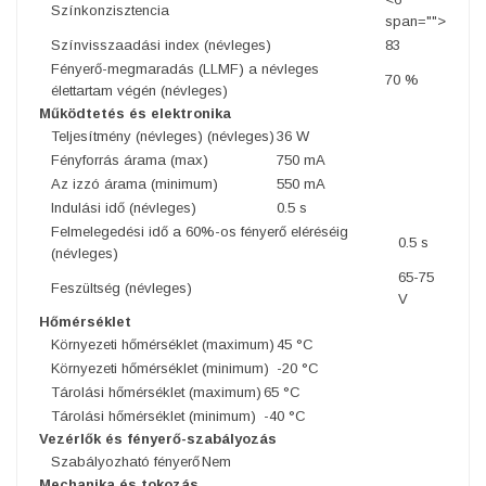
Színkonzisztencia
span="">
Színvisszaadási index (névleges)
83
Fényerő-megmaradás (LLMF) a névleges
70 %
élettartam végén (névleges)
Működtetés és elektronika
Teljesítmény (névleges) (névleges)
36 W
Fényforrás árama (max)
750 mA
Az izzó árama (minimum)
550 mA
Indulási idő (névleges)
0.5 s
Felmelegedési idő a 60%-os fényerő eléréséig
0.5 s
(névleges)
65-75
Feszültség (névleges)
V
Hőmérséklet
Környezeti hőmérséklet (maximum)
45 °C
Környezeti hőmérséklet (minimum)
-20 °C
Tárolási hőmérséklet (maximum)
65 °C
Tárolási hőmérséklet (minimum)
-40 °C
Vezérlők és fényerő-szabályozás
Szabályozható fényerő
Nem
Mechanika és tokozás