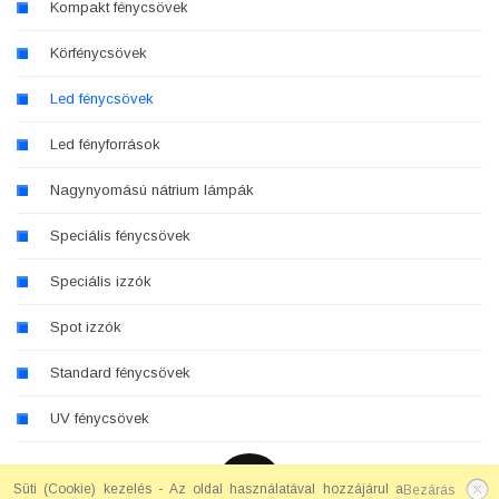
Kompakt fénycsövek
Körfénycsövek
Led fénycsövek
Led fényforrások
Nagynyomású nátrium lámpák
Speciális fénycsövek
Speciális izzók
Spot izzók
Standard fénycsövek
UV fénycsövek
Süti (Cookie) kezelés - Az oldal használatával hozzájárul a
Bezárás