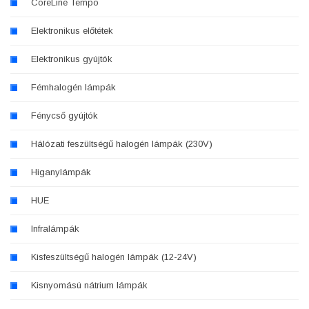
CoreLine Tempo
Elektronikus előtétek
Elektronikus gyújtók
Fémhalogén lámpák
Fénycső gyújtók
Hálózati feszültségű halogén lámpák (230V)
Higanylámpák
HUE
Infralámpák
Kisfeszültségű halogén lámpák (12-24V)
Kisnyomású nátrium lámpák