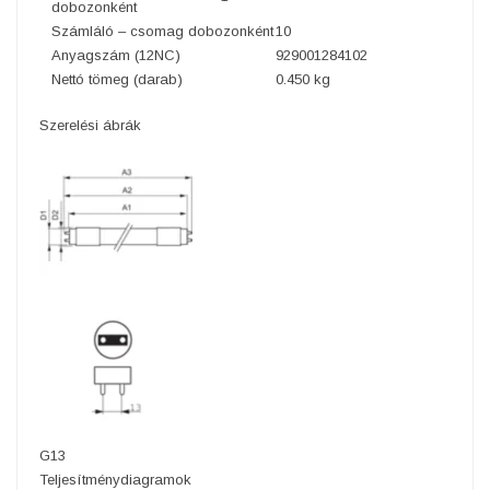
dobozonként
Számláló – csomag dobozonként
10
Anyagszám (12NC)
929001284102
Nettó tömeg (darab)
0.450 kg
Szerelési ábrák
G13
Teljesítménydiagramok