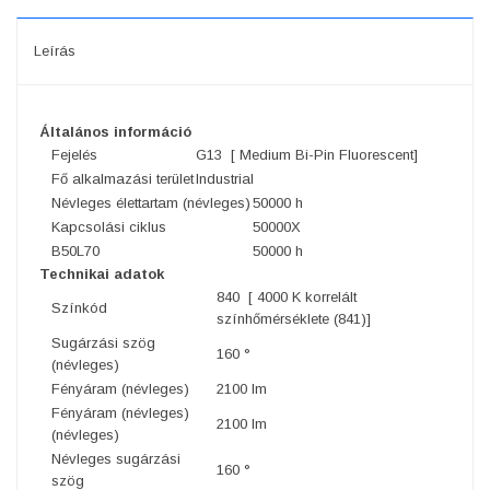
Leírás
Általános információ
Fejelés
G13 [ Medium Bi-Pin Fluorescent]
Fő alkalmazási terület
Industrial
Névleges élettartam (névleges)
50000 h
Kapcsolási ciklus
50000X
B50L70
50000 h
Technikai adatok
840 [ 4000 K korrelált
Színkód
színhőmérséklete (841)]
Sugárzási szög
160 °
(névleges)
Fényáram (névleges)
2100 lm
Fényáram (névleges)
2100 lm
(névleges)
Névleges sugárzási
160 °
szög