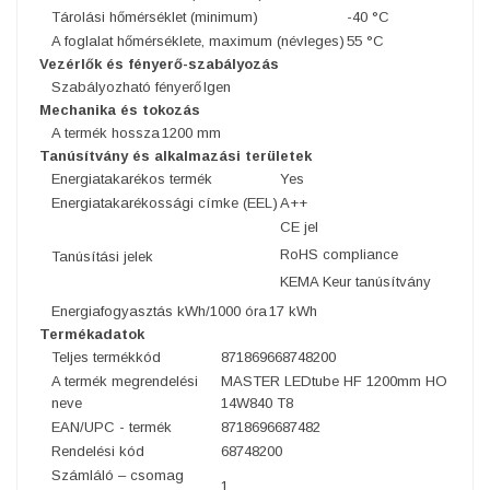
Tárolási hőmérséklet (minimum)
-40 °C
A foglalat hőmérséklete, maximum (névleges)
55 °C
Vezérlők és fényerő-szabályozás
Szabályozható fényerő
Igen
Mechanika és tokozás
A termék hossza
1200 mm
Tanúsítvány és alkalmazási területek
Energiatakarékos termék
Yes
Energiatakarékossági címke (EEL)
A++
CE jel
RoHS compliance
Tanúsítási jelek
KEMA Keur tanúsítvány
Energiafogyasztás kWh/1000 óra
17 kWh
Termékadatok
Teljes termékkód
871869668748200
A termék megrendelési
MASTER LEDtube HF 1200mm HO
neve
14W840 T8
EAN/UPC - termék
8718696687482
Rendelési kód
68748200
Számláló – csomag
1