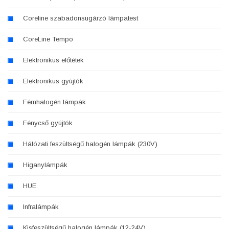
Coreline szabadonsugárzó lámpatest
CoreLine Tempo
Elektronikus előtétek
Elektronikus gyújtók
Fémhalogén lámpák
Fénycső gyújtók
Hálózati feszültségű halogén lámpák (230V)
Higanylámpák
HUE
Infralámpák
Kisfeszültségű halogén lámpák (12-24V)