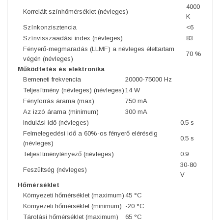
4000
Korrelált színhőmérséklet (névleges)
K
Színkonzisztencia
<6
Színvisszaadási index (névleges)
83
Fényerő-megmaradás (LLMF) a névleges élettartam
70 %
végén (névleges)
Működtetés és elektronika
Bemeneti frekvencia
20000-75000 Hz
Teljesítmény (névleges) (névleges)
14 W
Fényforrás árama (max)
750 mA
Az izzó árama (minimum)
300 mA
Indulási idő (névleges)
0.5 s
Felmelegedési idő a 60%-os fényerő eléréséig
0.5 s
(névleges)
Teljesítménytényező (névleges)
0.9
30-80
Feszültség (névleges)
V
Hőmérséklet
Környezeti hőmérséklet (maximum)
45 °C
Környezeti hőmérséklet (minimum)
-20 °C
Tárolási hőmérséklet (maximum)
65 °C