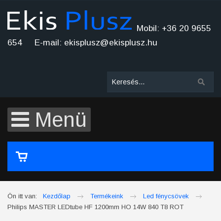
Mobil: +36 20 9655
654 E-mail: ekisplusz@ekisplusz.hu
Menü
A kosár üres
Ön itt van:
Kezdőlap
Termékeink
Led fénycsövek
Philips MASTER LEDtube HF 1200mm HO 14W 840 T8 ROT