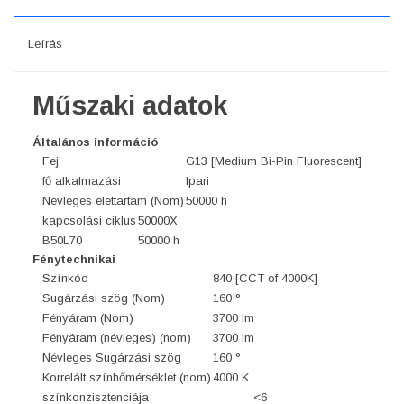
Leírás
Műszaki adatok
Általános információ
Fej
G13 [Medium Bi-Pin Fluorescent]
fő alkalmazási
Ipari
Névleges élettartam (Nom)
50000 h
kapcsolási ciklus
50000X
B50L70
50000 h
Fénytechnikai
Színkód
840 [CCT of 4000K]
Sugárzási szög (Nom)
160 °
Fényáram (Nom)
3700 lm
Fényáram (névleges) (nom)
3700 lm
Névleges Sugárzási szög
160 °
Korrelált színhőmérséklet (nom)
4000 K
színkonzisztenciája
<6