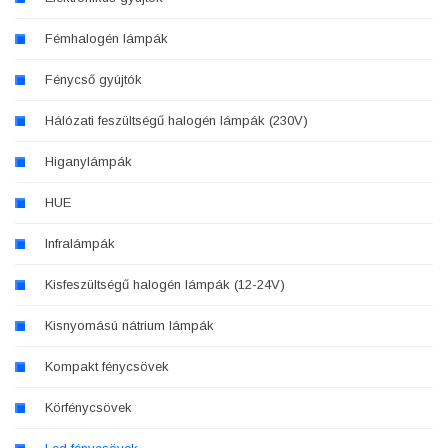
Fémhalogén lámpák
Fénycső gyújtók
Hálózati feszültségű halogén lámpák (230V)
Higanylámpák
HUE
Infralámpák
Kisfeszültségű halogén lámpák (12-24V)
Kisnyomású nátrium lámpák
Kompakt fénycsövek
Körfénycsövek