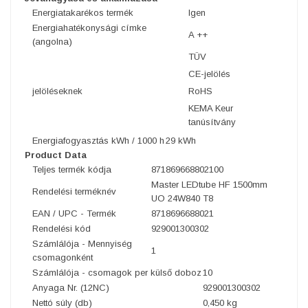
Energiatakarékos termék
Igen
Energiahatékonysági címke
A ++
(angolna)
TÜV
CE-jelölés
jelöléseknek
RoHS
KEMA Keur
tanúsítvány
Energiafogyasztás kWh / 1000 h
29 kWh
Product Data
Teljes termék kódja
871869668802100
Master LEDtube HF 1500mm
Rendelési terméknév
UO 24W840 T8
EAN / UPC - Termék
8718696688021
Rendelési kód
929001300302
Számlálója - Mennyiség
1
csomagonként
Számlálója - csomagok per külső doboz
10
Anyaga Nr. (12NC)
929001300302
Nettó súly (db)
0,450 kg