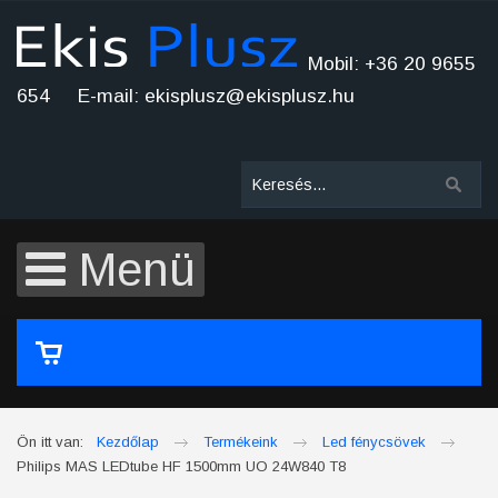
Mobil: +36 20 9655
654 E-mail: ekisplusz@ekisplusz.hu
Menü
A kosár üres
Ön itt van:
Kezdőlap
Termékeink
Led fénycsövek
Philips MAS LEDtube HF 1500mm UO 24W840 T8