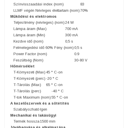
Színvisszaadási index (nom)
83
LLMF végén Névleges élettartam (nom)
70%
Működési és elektromos
Teljesítmény (névleges) (nom)
24 W
Lámpa áram (Max)
700 mA
Lámpa áram (Min)
300 mA
Kezdve idő (nom)
0,5 s
Felmelegedési idő 60% Fény (nom)
0,5 s
Power Factor (nom)
0.9
Feszültség (Nom)
30-80 V
Hőmérséklet
T-Környezeti (Max)
45 ° C-on
T-Környezeti (perc)
-20 ° C
T-Tárolás (Max)
65 ° C-on
T-Tárolás (perc)
-40 ° C
T-tok Maximum (nom)
55 ° C-on
A kezelőszervek és a sötétítés
Szabályozható
Igen
Mechanikai és lakásügyi
Termék hossza
1500 mm
Jóváhagyása és alkalmazása