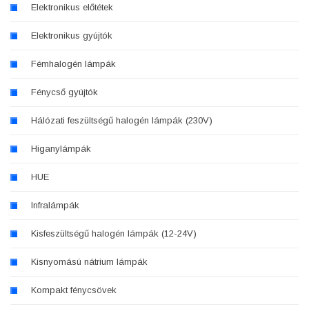
Elektronikus előtétek
Elektronikus gyújtók
Fémhalogén lámpák
Fénycső gyújtók
Hálózati feszültségű halogén lámpák (230V)
Higanylámpák
HUE
Infralámpák
Kisfeszültségű halogén lámpák (12-24V)
Kisnyomású nátrium lámpák
Kompakt fénycsövek