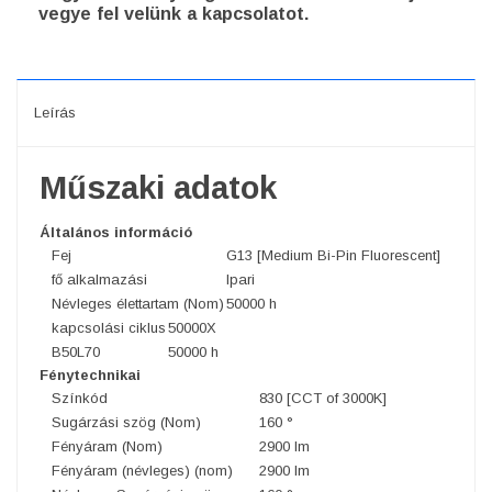
vegye fel velünk a kapcsolatot.
Leírás
Műszaki adatok
Általános információ
Fej
G13 [Medium Bi-Pin Fluorescent]
fő alkalmazási
Ipari
Névleges élettartam (Nom)
50000 h
kapcsolási ciklus
50000X
B50L70
50000 h
Fénytechnikai
Színkód
830 [CCT of 3000K]
Sugárzási szög (Nom)
160 °
Fényáram (Nom)
2900 lm
Fényáram (névleges) (nom)
2900 lm