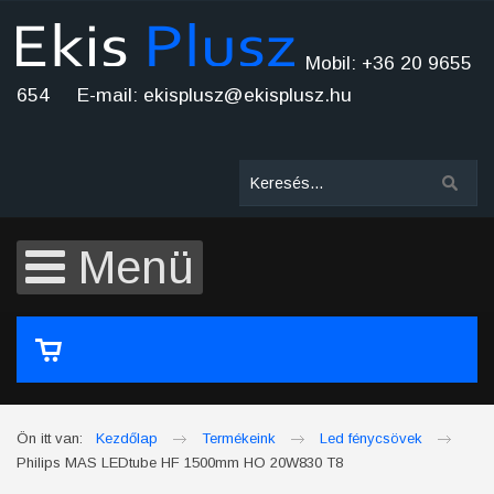
Mobil: +36 20 9655
654 E-mail: ekisplusz@ekisplusz.hu
Menü
A kosár üres
Ön itt van:
Kezdőlap
Termékeink
Led fénycsövek
Philips MAS LEDtube HF 1500mm HO 20W830 T8