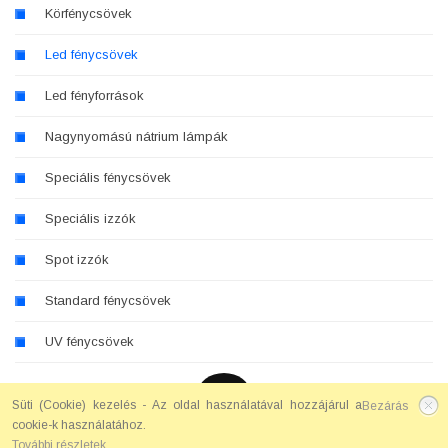
Körfénycsövek
Led fénycsövek
Led fényforrások
Nagynyomású nátrium lámpák
Speciális fénycsövek
Speciális izzók
Spot izzók
Standard fénycsövek
UV fénycsövek
Süti (Cookie) kezelés - Az oldal használatával hozzájárul a
Bezárás
cookie-k használatához.
© 2016. Ekis Plusz Kft., ekisplusz.hu - Powered by
RedInfo
További részletek