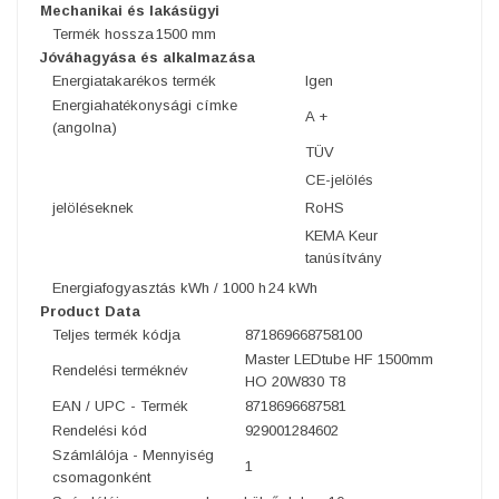
Mechanikai és lakásügyi
Termék hossza
1500 mm
Jóváhagyása és alkalmazása
Energiatakarékos termék
Igen
Energiahatékonysági címke
A +
(angolna)
TÜV
CE-jelölés
jelöléseknek
RoHS
KEMA Keur
tanúsítvány
Energiafogyasztás kWh / 1000 h
24 kWh
Product Data
Teljes termék kódja
871869668758100
Master LEDtube HF 1500mm
Rendelési terméknév
HO 20W830 T8
EAN / UPC - Termék
8718696687581
Rendelési kód
929001284602
Számlálója - Mennyiség
1
csomagonként