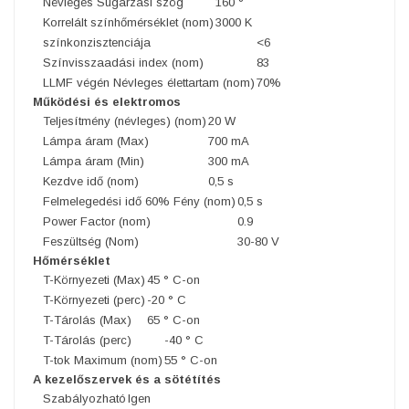
Névleges Sugárzási szög
160 °
Korrelált színhőmérséklet (nom)
3000 K
színkonzisztenciája
<6
Színvisszaadási index (nom)
83
LLMF végén Névleges élettartam (nom)
70%
Működési és elektromos
Teljesítmény (névleges) (nom)
20 W
Lámpa áram (Max)
700 mA
Lámpa áram (Min)
300 mA
Kezdve idő (nom)
0,5 s
Felmelegedési idő 60% Fény (nom)
0,5 s
Power Factor (nom)
0.9
Feszültség (Nom)
30-80 V
Hőmérséklet
T-Környezeti (Max)
45 ° C-on
T-Környezeti (perc)
-20 ° C
T-Tárolás (Max)
65 ° C-on
T-Tárolás (perc)
-40 ° C
T-tok Maximum (nom)
55 ° C-on
A kezelőszervek és a sötétítés
Szabályozható
Igen