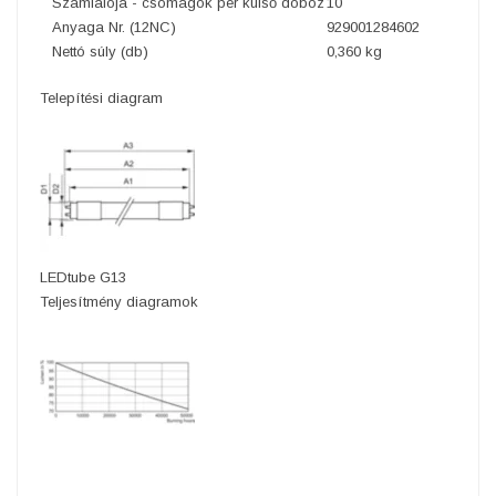
Számlálója - csomagok per külső doboz
10
Anyaga Nr. (12NC)
929001284602
Nettó súly (db)
0,360 kg
Telepítési diagram
LEDtube G13
Teljesítmény diagramok