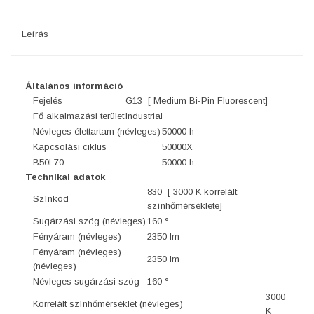
Leírás
Általános információ
Fejelés
G13 [ Medium Bi-Pin Fluorescent]
Fő alkalmazási terület
Industrial
Névleges élettartam (névleges)
50000 h
Kapcsolási ciklus
50000X
B50L70
50000 h
Technikai adatok
830 [ 3000 K korrelált
Színkód
színhőmérséklete]
Sugárzási szög (névleges)
160 °
Fényáram (névleges)
2350 lm
Fényáram (névleges)
2350 lm
(névleges)
Névleges sugárzási szög
160 °
3000
Korrelált színhőmérséklet (névleges)
K