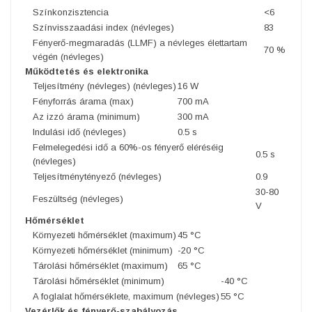
Színkonzisztencia
<6
Színvisszaadási index (névleges)
83
Fényerő-megmaradás (LLMF) a névleges élettartam
70 %
végén (névleges)
Működtetés és elektronika
Teljesítmény (névleges) (névleges)
16 W
Fényforrás árama (max)
700 mA
Az izzó árama (minimum)
300 mA
Indulási idő (névleges)
0.5 s
Felmelegedési idő a 60%-os fényerő eléréséig
0.5 s
(névleges)
Teljesítménytényező (névleges)
0.9
30-80
Feszültség (névleges)
V
Hőmérséklet
Környezeti hőmérséklet (maximum)
45 °C
Környezeti hőmérséklet (minimum)
-20 °C
Tárolási hőmérséklet (maximum)
65 °C
Tárolási hőmérséklet (minimum)
-40 °C
A foglalat hőmérséklete, maximum (névleges)
55 °C
Vezérlők és fényerő-szabályozás