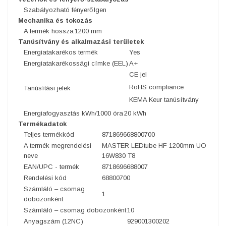
Szabályozható fényerő
Igen
Mechanika és tokozás
A termék hossza
1200 mm
Tanúsítvány és alkalmazási területek
Energiatakarékos termék
Yes
Energiatakarékossági címke (EEL)
A+
CE jel
RoHS compliance
Tanúsítási jelek
KEMA Keur tanúsítvány
Energiafogyasztás kWh/1000 óra
20 kWh
Termékadatok
Teljes termékkód
871869668800700
A termék megrendelési
MASTER LEDtube HF 1200mm UO
neve
16W830 T8
EAN/UPC - termék
8718696688007
Rendelési kód
68800700
Számláló – csomag
1
dobozonként
Számláló – csomag dobozonként
10
Anyagszám (12NC)
929001300202