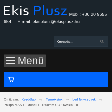
Mobil: +36 20 9655
654 E-mail: ekisplusz@ekisplusz.hu
Menü
A kosár üres
Ön itt van:
Kezdőlap
Termékeink
Led fénycsövek
Philips MAS LEDtube HF 1200mm UO 16W830 T8