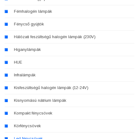
Fémhalogén lámpák
Fénycső gyújtók
Hálózati feszültségű halogén lámpák (230V)
Higanylámpák
HUE
Infralámpák
Kisfeszültségű halogén lámpák (12-24V)
Kisnyomású nátrium lámpák
Kompakt fénycsövek
Körfénycsövek
Led fénycsövek