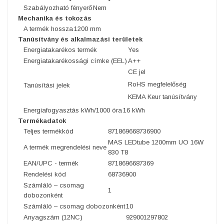
Szabályozható fényerő
Nem
Mechanika és tokozás
A termék hossza
1200 mm
Tanúsítvány és alkalmazási területek
Energiatakarékos termék
Yes
Energiatakarékossági címke (EEL)
A++
CE jel
RoHS megfelelőség
Tanúsítási jelek
KEMA Keur tanúsítvány
Energiafogyasztás kWh/1000 óra
16 kWh
Termékadatok
Teljes termékkód
871869668736900
MAS LEDtube 1200mm UO 16W
A termék megrendelési neve
830 T8
EAN/UPC - termék
8718696687369
Rendelési kód
68736900
Számláló – csomag
1
dobozonként
Számláló – csomag dobozonként
10
Anyagszám (12NC)
929001297802