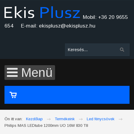
Mobil: +36 20 9655
654 E-mail: ekisplusz@ekisplusz.hu
Menü
A kosár üres
Ön itt van:
Kezdőlap
Termékeink
Led fénycsövek
Philips MAS LEDtube 1200mm UO 16W 830 T8