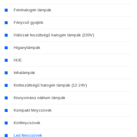
Fémhalogén lámpák
Fénycső gyújtók
Hálózati feszültségű halogén lámpák (230V)
Higanylámpák
HUE
Infralámpák
Kisfeszültségű halogén lámpák (12-24V)
Kisnyomású nátrium lámpák
Kompakt fénycsövek
Körfénycsövek
Led fénycsövek