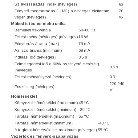
Színvisszaadási index (névleges)
83
Fényerő-megmaradás (LLMF) a névleges élettartam
70
végén (névleges)
%
Működtetés és elektronika
Bemeneti frekvencia
50–60 Hz
Teljesítmény (névleges) (névleges)
16 W
Fényforrás árama (max)
75 mA
Az izzó árama (minimum)
68 mA
Indulási idő (névleges)
0.5 s
Felmelegedési idő a 60%-os fényerő eléréséig
0.5 s
(névleges)
Teljesítménytényező (névleges)
0.9
220-240
Feszültség (névleges)
V
Hőmérséklet
Környezeti hőmérséklet (maximum)
45 °C
Környezeti hőmérséklet (minimum)
-20 °C
Tárolási hőmérséklet (maximum)
65 °C
Tárolási hőmérséklet (minimum)
-40 °C
A foglalat hőmérséklete, maximum (névleges)
55 °C
Vezérlők és fényerő-szabályozás