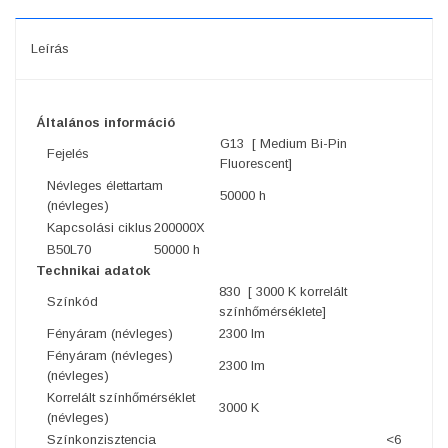
Leírás
Általános információ
G13 [ Medium Bi-Pin
Fejelés
Fluorescent]
Névleges élettartam
50000 h
(névleges)
Kapcsolási ciklus
200000X
B50L70
50000 h
Technikai adatok
830 [ 3000 K korrelált
Színkód
színhőmérséklete]
Fényáram (névleges)
2300 lm
Fényáram (névleges)
2300 lm
(névleges)
Korrelált színhőmérséklet
3000 K
(névleges)
Színkonzisztencia
<6