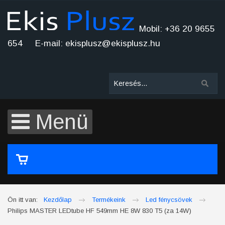
Mobil: +36 20 9655
654 E-mail: ekisplusz@ekisplusz.hu
Menü
A kosár üres
Ön itt van:
Kezdőlap
Termékeink
Led fénycsövek
Philips MASTER LEDtube HF 549mm HE 8W 830 T5 (za 14W)