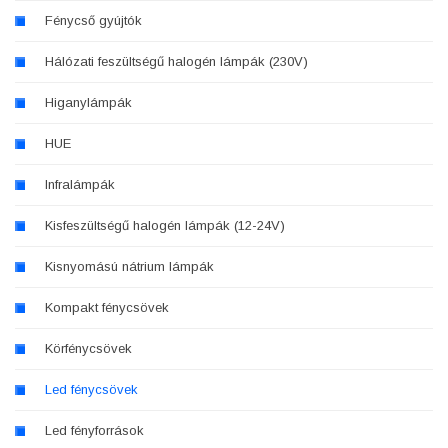
Fénycső gyújtók
Hálózati feszültségű halogén lámpák (230V)
Higanylámpák
HUE
Infralámpák
Kisfeszültségű halogén lámpák (12-24V)
Kisnyomású nátrium lámpák
Kompakt fénycsövek
Körfénycsövek
Led fénycsövek
Led fényforrások