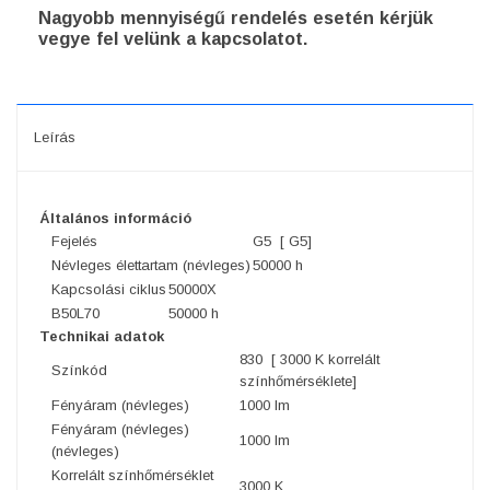
Nagyobb mennyiségű rendelés esetén kérjük
vegye fel velünk a kapcsolatot.
Leírás
Általános információ
Fejelés
G5 [ G5]
Névleges élettartam (névleges)
50000 h
Kapcsolási ciklus
50000X
B50L70
50000 h
Technikai adatok
830 [ 3000 K korrelált
Színkód
színhőmérséklete]
Fényáram (névleges)
1000 lm
Fényáram (névleges)
1000 lm
(névleges)
Korrelált színhőmérséklet
3000 K