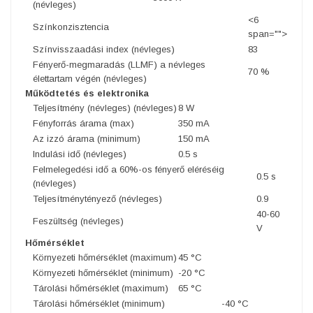
(névleges)
<6
Színkonzisztencia
span="">
Színvisszaadási index (névleges)
83
Fényerő-megmaradás (LLMF) a névleges
70 %
élettartam végén (névleges)
Működtetés és elektronika
Teljesítmény (névleges) (névleges)
8 W
Fényforrás árama (max)
350 mA
Az izzó árama (minimum)
150 mA
Indulási idő (névleges)
0.5 s
Felmelegedési idő a 60%-os fényerő eléréséig
0.5 s
(névleges)
Teljesítménytényező (névleges)
0.9
40-60
Feszültség (névleges)
V
Hőmérséklet
Környezeti hőmérséklet (maximum)
45 °C
Környezeti hőmérséklet (minimum)
-20 °C
Tárolási hőmérséklet (maximum)
65 °C
Tárolási hőmérséklet (minimum)
-40 °C