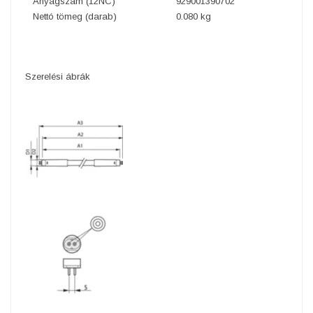
Anyagszám (12NC)
929001390702
Nettó tömeg (darab)
0.080 kg
Szerelési ábrák