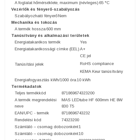
A foglalat hőmérséklete, maximum (névleges)
65 °C
Vezérlők és fényerő-szabályozás
Szabályozható fényerő
Nem
Mechanika és tokozás
A termék hossza
600 mm
Tanúsítvány és alkalmazási területek
Energiatakarékos termék
Yes
Energiatakarékossági címke (EEL)
A+
CE jel
RoHS compliance
Tanúsítási jelek
KEMA Keur tanúsítvány
Energiafogyasztás kWh/1000 óra
10 kWh
Termékadatok
Teljes termékkód
871869674323200
A termék megrendelési
MAS LEDtube HF 600mm HE 8W
neve
830 T5
EAN/UPC - termék
8718696743232
Rendelési kód
74323200
Számláló – csomag dobozonként
1
Számláló – csomag dobozonként
10